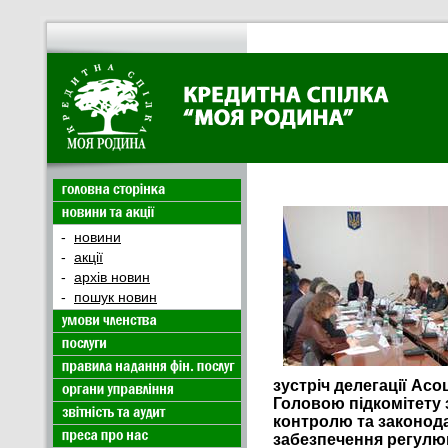
-
новини
-
акції
-
архів новин
-
пошук новин
зустріч делегації Асоц
Головою підкомітету 
контролю та законод
забезпечення регулю