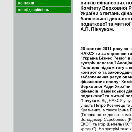
ринків фінансових по
Комітету Верховної 
України з питань фіна
банківської діяльност
податкової та митної
А.П. Пінчуком.
26 жовтня 2011 року за і
НАКСУ та за сприяння т
"Україна Бізнес Ревю" в
зустріч делегації Асоціац
Головою підкомітету з п
контролю та законодавч
забезпечення регулюван
фінансових послуг Комі
Верховної Ради України 
фінансів, банківської ді
податкової та митної пол
Пінчуком.
Від НАКСУ у зус
участь Петро Козинець т
Кравченко, а також Ірина
(Голова наглядового комі
Володимир Сєрєбряков (К
ЕКО") та Ігор Шепель (КС
кредит"). На зустрічі також